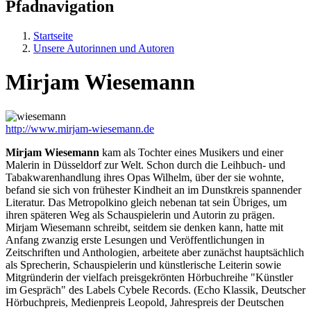
Pfadnavigation
Startseite
Unsere Autorinnen und Autoren
Mirjam Wiesemann
http://www.mirjam-wiesemann.de
Mirjam Wiesemann
kam als Tochter eines Musikers und einer
Malerin in Düsseldorf zur Welt. Schon durch die Leihbuch- und
Tabakwarenhandlung ihres Opas Wilhelm, über der sie wohnte,
befand sie sich von frühester Kindheit an im Dunstkreis spannender
Literatur. Das Metropolkino gleich nebenan tat sein Übriges, um
ihren späteren Weg als Schauspielerin und Autorin zu prägen.
Mirjam Wiesemann schreibt, seitdem sie denken kann, hatte mit
Anfang zwanzig erste Lesungen und Veröffentlichungen in
Zeitschriften und Anthologien, arbeitete aber zunächst hauptsächlich
als Sprecherin, Schauspielerin und künstlerische Leiterin sowie
Mitgründerin der vielfach preisgekrönten Hörbuchreihe "Künstler
im Gespräch" des Labels Cybele Records. (Echo Klassik, Deutscher
Hörbuchpreis, Medienpreis Leopold, Jahrespreis der Deutschen