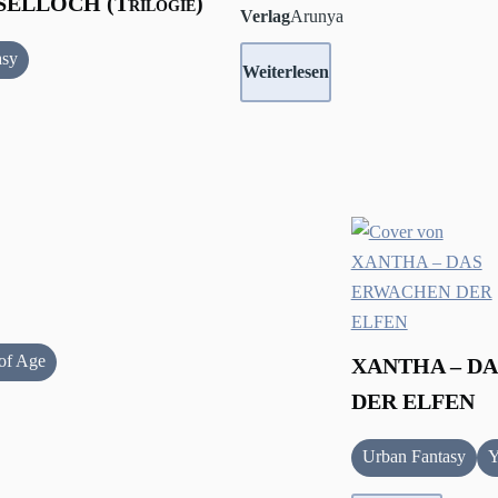
ELLOCH (Trilogie)
Verlag
Arunya
asy
Weiterlesen
of Age
XANTHA – D
DER ELFEN
Urban Fantasy
Y