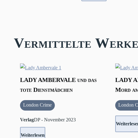
Vermittelte Werke
LADY AMBERVALE und das
LADY A
tote Dienstmädchen
Mord am
London Crime
London C
Verlag
DP - November 2023
Weiterlese
Weiterlesen