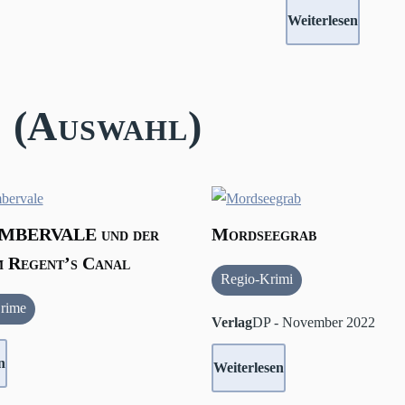
Weiterlesen
 (Auswahl)
MBERVALE und der
Mordseegrab
 Regent’s Canal
Regio-Krimi
rime
Verlag
DP - November 2022
n
Weiterlesen