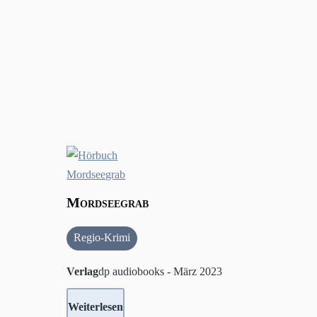
Mordseegrab
Regio-Krimi
Verlag
dp audiobooks - März 2023
Weiterlesen