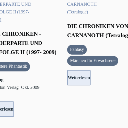
DIE CHRONIKEN VO
E CHRONIKEN -
CARNANOTH (Tetralog
DERPARTE UND
Fantasy
OLGE II (1997- 2009)
Märchen für Erwachsene
tere Phantastik
Weiterlesen
ag
lon-Verlag- Okt. 2009
erlesen