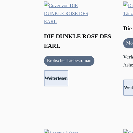
Die
DIE DUNKLE ROSE DES
Mo
EARL
Verl
Erotischer Liebesroman
Ashe
Weiterlesen
Weit