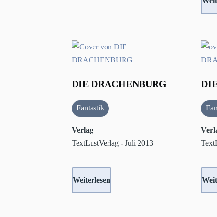
Weit
DIE DRACHENBURG
DI
Fantastik
Fan
Verlag
Verl
TextLustVerlag - Juli 2013
TextL
Weiterlesen
Weit