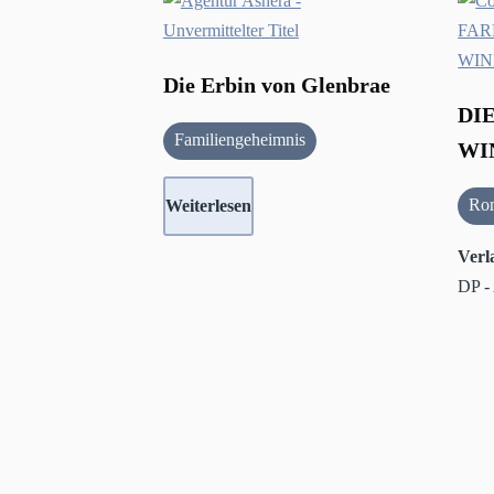
Die Erbin von Glenbrae
DI
Familiengeheimnis
WI
Ro
Weiterlesen
Verl
DP -