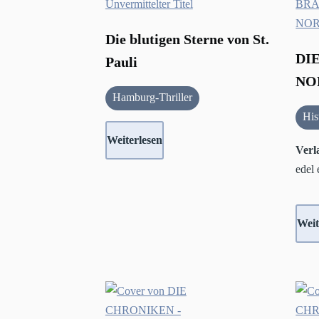
Die blutigen Sterne von St.
DI
Pauli
NO
Hamburg-Thriller
His
Weiterlesen
Verl
edel 
Weit