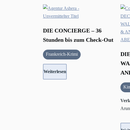
DIE CONCIERGE – 36
Stunden bis zum Check-Out
DI
Frankreich-Krimi
WA
Weiterlesen
AN
Kin
Verl
Arun