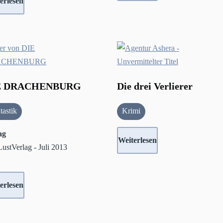
erlesen
E DRACHENBURG
Die drei Verlierer
tastik
Krimi
ag
Weiterlesen
ustVerlag - Juli 2013
erlesen