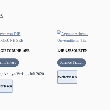
e
 giftgrüne See
Die Obsoleten
eamFantasy
Science Fiction
ag
Arunya-Verlag - Juli 2020
Weiterlesen
erlesen