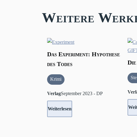
Weitere Werk
Das Experiment: Hypothese
Die
des Todes
St
Krimi
Verl
Verlag
September 2023 - DP
Weit
Weiterlesen