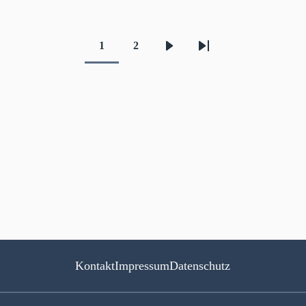
1
2
Aktuelle
Seite
Nächste
Letzte
Seite
Seite
Seite
Kontakt
Impressum
Datenschutz