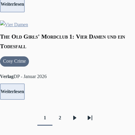
Weiterlesen
The Old Girls' Mordclub 1: Vier Damen und ein
Todesfall
Cosy Crime
Verlag
DP - Januar 2026
Weiterlesen
1
2
Aktuelle
Seite
Nächste
Letzte
Seitennummerierung
Seite
Seite
Seite