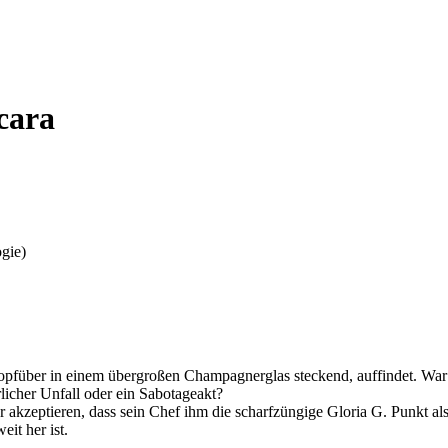
cara
 kopfüber in einem übergroßen Champagnerglas steckend, auffindet. Wa
icher Unfall oder ein Sabotageakt?
zeptieren, dass sein Chef ihm die scharfzüngige Gloria G. Punkt als Ins
it her ist.