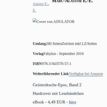
Marc-Alastor E.-E.
Umfang
280 Seiten
Zeichen inkl LZ/Seiten
Verlag
Fabylon - September 2016
ISBN
978-3-943570-57-1
Weiterführender Link
Verfügbar bei Amazon
Geisterdrache-Epos, Band 2
Hardcover mit Lesebändchen
eBook - 4,49 EUR -
hier