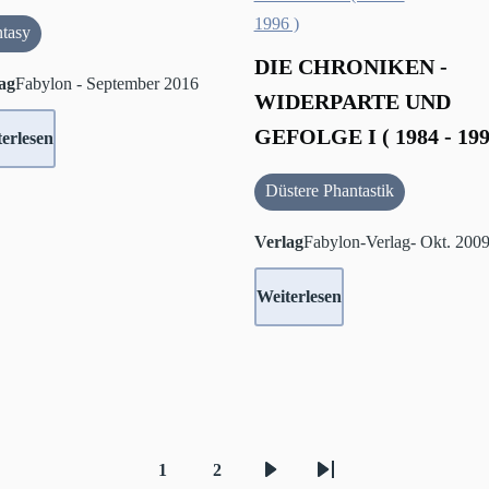
ntasy
DIE CHRONIKEN -
ag
Fabylon - September 2016
WIDERPARTE UND
GEFOLGE I ( 1984 - 199
erlesen
Düstere Phantastik
Verlag
Fabylon-Verlag- Okt. 200
Weiterlesen
1
2
Aktuelle
Seite
Nächste
Letzte