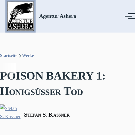
Direkt zum Inhalt
Agentur Ashera
Menü
Startseite
Werke
Pfadnavigation
POISON BAKERY 1:
Honigsüßer Tod
Stefan S. Kassner