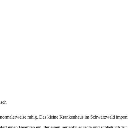
nsch
 normalerweise ruhig. Das kleine Krankenhaus im Schwarzwald imponier
efert einen Beamten ein, der einen Serienkiller jagte und schließlich z