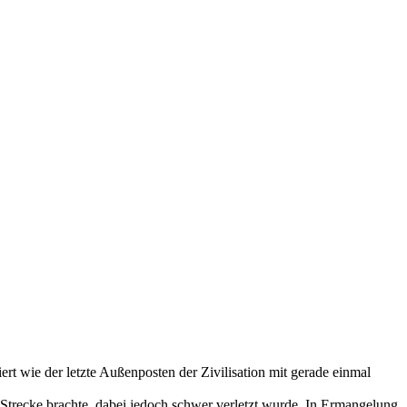
t wie der letzte Außenposten der Zivilisation mit gerade einmal
ur Strecke brachte, dabei jedoch schwer verletzt wurde. In Ermangelung