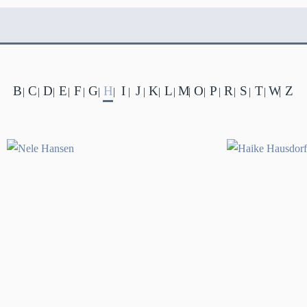
B
C
D
E
F
G
H
I
J
K
L
M
O
P
R
S
T
W
Z
|
|
|
|
|
|
|
|
|
|
|
|
|
|
|
|
|
|