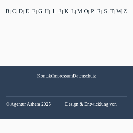
B
C
D
E
F
G
H
I
J
K
L
M
O
P
R
S
T
W
Z
|
|
|
|
|
|
|
|
|
|
|
|
|
|
|
|
|
|
Kontakt
Impressum
Datenschutz
© Agentur Ashera 2025
Design & Entwicklung von