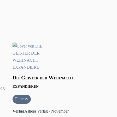
Die Geister der Weihnacht
expandieren
023
Funtasy
Verlag
Ashera Verlag - November