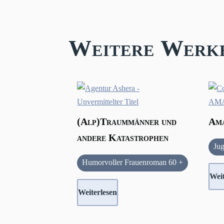
Weitere Werk
(Alp)Traummänner und
Ama
andere Katastrophen
Ju
Humorvoller Frauenroman 60 +
Weit
Weiterlesen