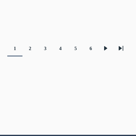
1
2
3
4
5
6
Aktuelle
Seite
Seite
Seite
Seite
Seite
Nächste
Letzte
Seite
Seite
Seite