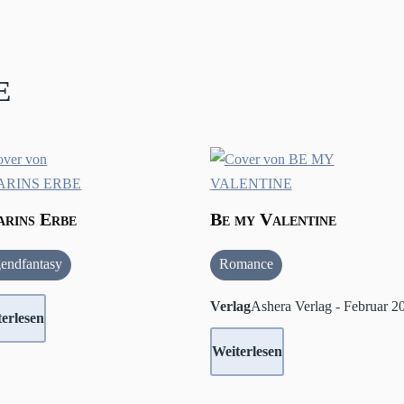
e
rins Erbe
Be my Valentine
gendfantasy
Romance
Verlag
Ashera Verlag - Februar 2
erlesen
Weiterlesen