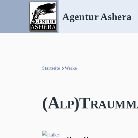
Direkt zum Inhalt
Agentur Ashera
Startseite
Werke
Pfadnavigation
(Alp)Traummä