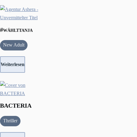
#wählttanja
New Adult
Weiterlesen
BACTERIA
Thriller