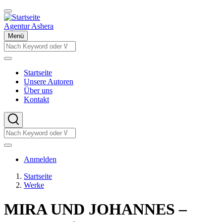
Direkt
zum
Inhalt
Agentur Ashera
Menü
Suche
Suche
Startseite
Unsere Autoren
Hauptnavigation
Über uns
Kontakt
Suche
Suche
Benutzermenü
Anmelden
Startseite
Werke
Pfadnavigation
MIRA UND JOHANNES –