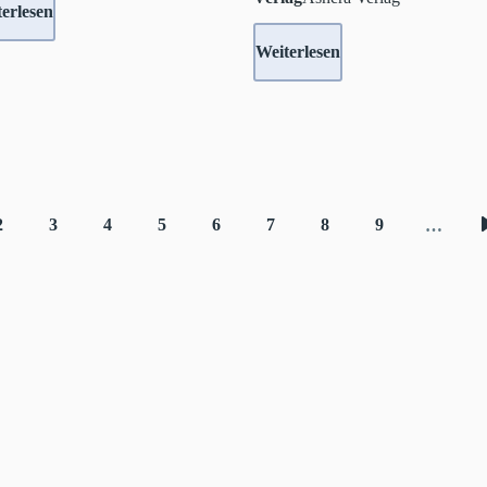
erlesen
Weiterlesen
2
3
4
5
6
7
8
9
…
e
Seite
Seite
Seite
Seite
Seite
Seite
Seite
Seite