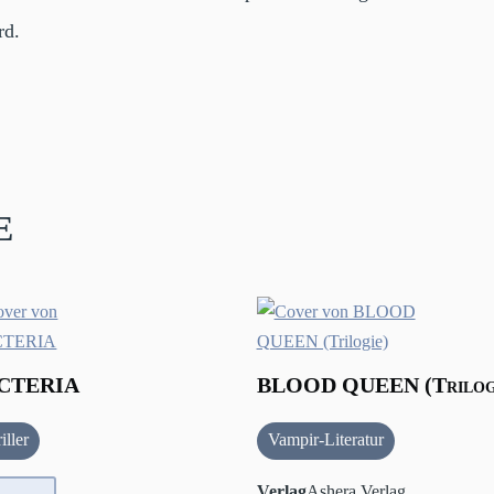
rd.
e
CTERIA
BLOOD QUEEN (Trilog
iller
Vampir-Literatur
Verlag
Ashera Verlag